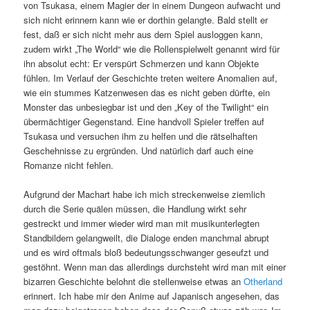
von Tsukasa, einem Magier der in einem Dungeon aufwacht und
sich nicht erinnern kann wie er dorthin gelangte. Bald stellt er
fest, daß er sich nicht mehr aus dem Spiel ausloggen kann,
zudem wirkt „The World“ wie die Rollenspielwelt genannt wird für
ihn absolut echt: Er verspürt Schmerzen und kann Objekte
fühlen. Im Verlauf der Geschichte treten weitere Anomalien auf,
wie ein stummes Katzenwesen das es nicht geben dürfte, ein
Monster das unbesiegbar ist und den „Key of the Twilight“ ein
übermächtiger Gegenstand. Eine handvoll Spieler treffen auf
Tsukasa und versuchen ihm zu helfen und die rätselhaften
Geschehnisse zu ergründen. Und natürlich darf auch eine
Romanze nicht fehlen.
Aufgrund der Machart habe ich mich streckenweise ziemlich
durch die Serie quälen müssen, die Handlung wirkt sehr
gestreckt und immer wieder wird man mit musikunterlegten
Standbildern gelangweilt, die Dialoge enden manchmal abrupt
und es wird oftmals bloß bedeutungsschwanger geseufzt und
gestöhnt. Wenn man das allerdings durchsteht wird man mit einer
bizarren Geschichte belohnt die stellenweise etwas an
Otherland
erinnert. Ich habe mir den Anime auf Japanisch angesehen, das