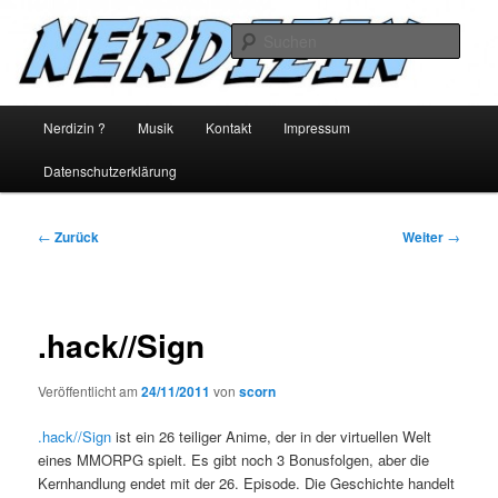
Zum
ein nerd blog
Inhalt
Such
wechseln
nerdizin
Hauptmenü
Nerdizin ?
Musik
Kontakt
Impressum
Datenschutzerklärung
Beitragsnavigation
←
Zurück
Weiter
→
.hack//Sign
Veröffentlicht am
24/11/2011
von
scorn
.hack//Sign
ist ein 26 teiliger Anime, der in der virtuellen Welt
eines MMORPG spielt. Es gibt noch 3 Bonusfolgen, aber die
Kernhandlung endet mit der 26. Episode. Die Geschichte handelt