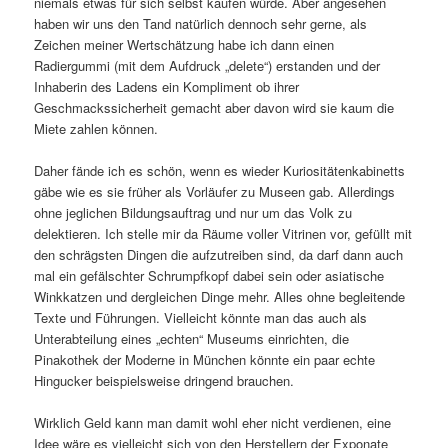
niemals etwas für sich selbst kaufen würde. Aber angesehen
haben wir uns den Tand natürlich dennoch sehr gerne, als
Zeichen meiner Wertschätzung habe ich dann einen
Radiergummi (mit dem Aufdruck „delete“) erstanden und der
Inhaberin des Ladens ein Kompliment ob ihrer
Geschmackssicherheit gemacht aber davon wird sie kaum die
Miete zahlen können.
Daher fände ich es schön, wenn es wieder Kuriositätenkabinetts
gäbe wie es sie früher als Vorläufer zu Museen gab. Allerdings
ohne jeglichen Bildungsauftrag und nur um das Volk zu
delektieren. Ich stelle mir da Räume voller Vitrinen vor, gefüllt mit
den schrägsten Dingen die aufzutreiben sind, da darf dann auch
mal ein gefälschter Schrumpfkopf dabei sein oder asiatische
Winkkatzen und dergleichen Dinge mehr. Alles ohne begleitende
Texte und Führungen. Vielleicht könnte man das auch als
Unterabteilung eines „echten“ Museums einrichten, die
Pinakothek der Moderne in München könnte ein paar echte
Hingucker beispielsweise dringend brauchen.
Wirklich Geld kann man damit wohl eher nicht verdienen, eine
Idee wäre es vielleicht sich von den Herstellern der Exponate