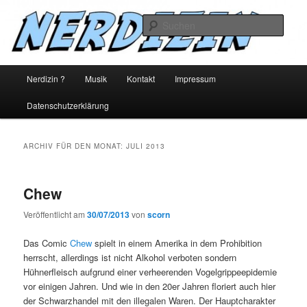
Zum
Zum
ein nerd blog
Inhalt
sekundären
Such
wechseln
Inhalt
wechseln
nerdizin
Hauptmenü
Nerdizin ?
Musik
Kontakt
Impressum
Datenschutzerklärung
ARCHIV FÜR DEN MONAT:
JULI 2013
Chew
Veröffentlicht am
30/07/2013
von
scorn
Das Comic
Chew
spielt in einem Amerika in dem Prohibition
herrscht, allerdings ist nicht Alkohol verboten sondern
Hühnerfleisch aufgrund einer verheerenden Vogelgrippeepidemie
vor einigen Jahren. Und wie in den 20er Jahren floriert auch hier
der Schwarzhandel mit den illegalen Waren. Der Hauptcharakter