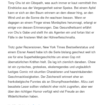
Tony Chu ist ein Cibopath, was auch immer er kaut vermittelt ihm
Eindrücke aus der Vergangenheit seiner Speise. Bei einem Apfel
kann er sich an den Baum erinnern an dem dieser hing, an den
Wind und an die Sonne die ihn wachsen liessen. Wenn er
dagegen an einem Finger eines Mordopfers herumnagt, erlangt er
einige von dessen Erinnerungen. Das Gesundheitsamt erfährt
von Chu’s Gabe und stellt ihn als Agenten ein und fortan löst er
Fälle in der finsteren Welt der Hühnerfleischmafia.
Trotz guter Rezensionen, New York Times Bestsellerstatus und
einem Eisner Award habe ich die Serie bislang gescheut weil ich
sie für eine Superheldengeschichte um einen Cop mit
übernatürlichen Kräften hielt. Da lag ich ziemlich daneben. Chew
ist ein zynisches, groteskes, ekelerregendes und unglaublich
lustiges Comic mit skurrilen Charakteren und haarsträubenden
Geschmacklosigkeiten. Der Zeichenstil erinnert eher an
frankobelgische Funnies als an Strumpfhosenhelden. Allzu zart
besaitete Leser sollten vielleicht eher nicht zugreifen, aber wer
über den richtigen Humor verfügt wird viel Freude an den
Widerlichkeiten haben.